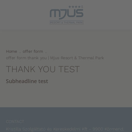
Home
offer form
.
.
offer form thank you | Mjus Resort & Thermal Park
THANK YOU TEST
Subheadline test
CONTACT
Kristilla Szolgáltató és Kereskedelmi Kft - 9900 Körmend,