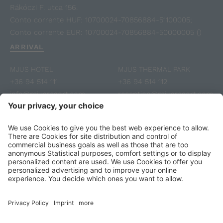
Rákóczi F. utca 156.
Conto corrente HUF: 10700024-70856884-51100005;
Conto corrente EUR: 10700024-70856884-50000005 ()
ARRIVAL
MJUS HOTEL
MJUS THERMAL PARK
+36 94 514 111
+36 94 514 112
info@mjusresort.com
reception@mjusresort.com
Voucher
Fotogallery
Reviews
SUBSCRIBE TO NEWSLETTER