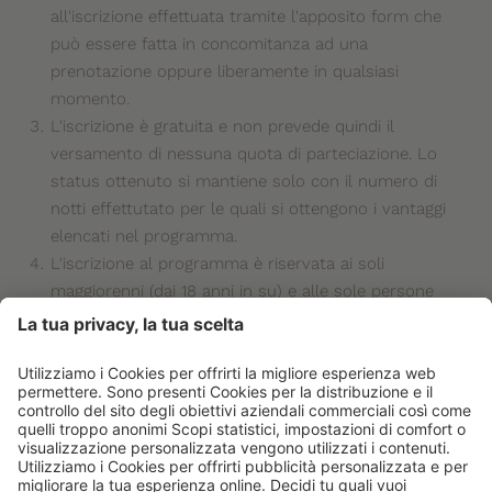
all'iscrizione effettuata tramite l'apposito form che
può essere fatta in concomitanza ad una
prenotazione oppure liberamente in qualsiasi
momento.
L'iscrizione è gratuita e non prevede quindi il
versamento di nessuna quota di parteciazione. Lo
status ottenuto si mantiene solo con il numero di
notti effettutato per le quali si ottengono i vantaggi
elencati nel programma.
L'iscrizione al programma è riservata ai soli
maggiorenni (dai 18 anni in su) e alle sole persone
fisiche.
Le notti valide ad ottenere i tre livelli status e di
conseguenza i vantaggi relativi, si accumulano solo
tramite prenotazioni effettuate direttamente tramie il
sito mjusresort.com oppure tramite il nostro servizio
prenotazioni via telefono o email. Sono escluse tutte
le prenotazioni e quindi i soggiorni effettuati tramite