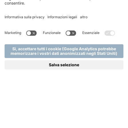
portali di prenotazioni terzi, tour operator, agenzie
viaggi, viaggi di gruppo. Sono inoltre escluse dal
conteggio delle notti i contratti corporate e tariffe
aziendali o speciali riservate ai partner della struttura.
Gli sconti e i vantaggi vengono riconsociuti alla sola
camera del socio che partecipa al programma.
Per l'anno 2023, in caso di ospiti affezionati e che si
iscriveranno al programma, verrà preso in
considerazione lo storico dei soggiorni dell'anno 2022
(1 gennaio - 31 dicembre) e l'eventuale accumulo delle
notti effettutate nell'anno 2023. Dal 1 gennaio 2024
verranno invece considerati il numero di
pernottamenti effettuati negli ultimi 2 anni come
specificato nel punto XXX di questo regolamento.
Lo status si mantiene con il numero di notti
effettuate nel corso degli ultimi due anni (730 notti
dalla data di arrivo all'indietro o due anni
calendaristici???), così come previsto dai tre singoli