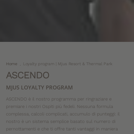
Home
Loyalty program | Mjus Resort & Thermal Park
.
ASCENDO
MJUS LOYALTY PROGRAM
ASCENDO è il nostro programma per ringraziare e
premiare i nostri Ospiti più fedeli. Nessuna formula
complessa, calcoli complicati, accumulo di punteggi: il
nostro è un sistema semplice basato sul numero di
pernottamenti e che ti offre tanti vantaggi in maniera