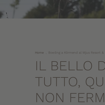
Home
Bowling a Körmend al Mjus Resort &
.
IL BELLO 
TUTTO, QU
NON FERM