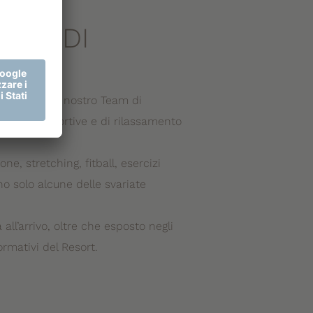
MMA DI
ONE
i su sette, il nostro Team di
 attività sportive e di rilassamento
ne, stretching, fitball, esercizi
no solo alcune delle svariate
all’arrivo, oltre che esposto negli
rmativi del Resort.