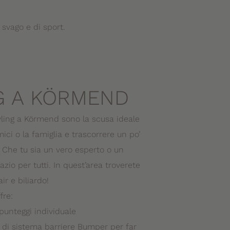
 svago e di sport.
G A KÖRMEND
wling a Körmend sono la scusa ideale
mici o la famiglia e trascorrere un po’
 Che tu sia un vero esperto o un
azio per tutti. In quest’area troverete
ir e biliardo!
fre:
punteggi individuale
 di sistema barriere Bumper per far