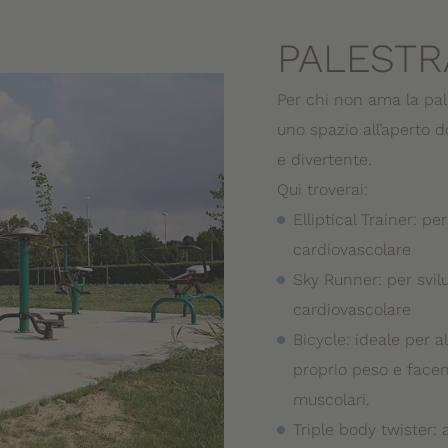
PALESTR
Per chi non ama la pa
uno spazio all’aperto d
e divertente.
Qui troverai:
Elliptical Trainer: p
cardiovascolare
Sky Runner: per svil
cardiovascolare
Bicycle: ideale per al
proprio peso e facen
muscolari.
Triple body twister: a