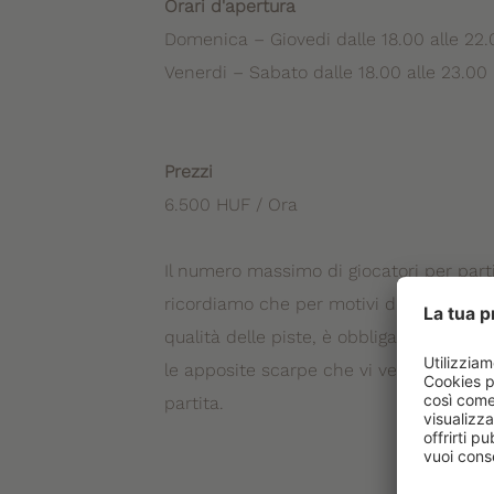
Orari d'apertura
Domenica – Giovedi dalle 18.00 alle 22.
Venerdi – Sabato dalle 18.00 alle 23.00
Prezzi
6.500 HUF / Ora
Il numero massimo di giocatori per partit
ricordiamo che per motivi di sicurezza
qualità delle piste, è obbligatorio gioc
le apposite scarpe che vi verranno cons
partita.