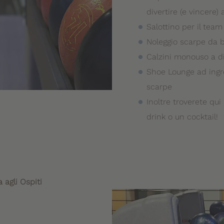
divertire (e vincere) 
Salottino per il team
Noleggio scarpe da b
Calzini monouso a d
Shoe Lounge ad ingre
scarpe
Inoltre troverete qui
drink o un cocktail!
 agli Ospiti