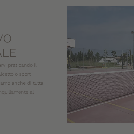
VO
ALE
rvi praticando il
alcetto o sport
niamo anche di tutta
anquillamente al