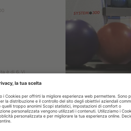
00
a è di 6. Vi
 e per mantenere la
are solo indossando
egnate ad inizio