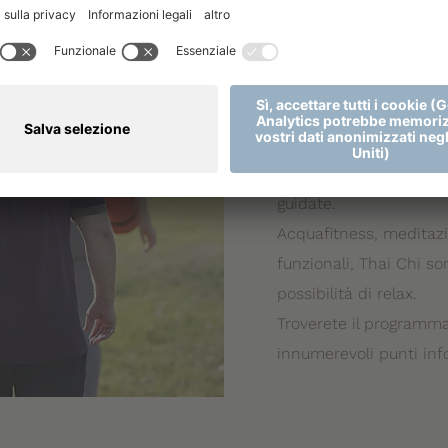
PROGRA
ANIMAZI
Ogni giorno, sette giorn
Animazione vi proporrà
guidate.
Acquafitness, meditazio
funzionali, Thai Chi so
possibilità di relax.
Troverete il programma 
innumerevoli punti info