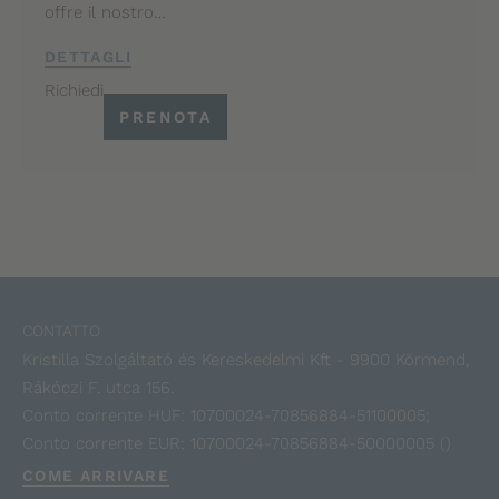
offre il nostro…
DETTAGLI
Richiedi
PRENOTA
CONTATTO
Kristilla Szolgáltató és Kereskedelmi Kft - 9900 Körmend,
Rákóczi F. utca 156.
Conto corrente HUF: 10700024-70856884-51100005;
Conto corrente EUR: 10700024-70856884-50000005 ()
COME ARRIVARE