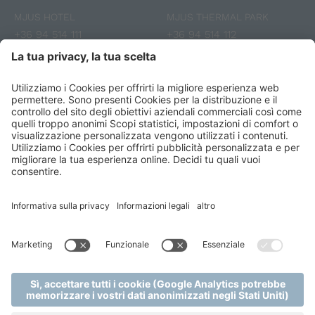
MJUS HOTEL
MJUS THERMAL PARK
+36 94 514 111
+36 94 514 112
info@mjusresort.com
reception@mjusresort.com
Voucher
Fotogalleria
Recensioni
ISCRIVITI ALLA NEWSLETTER
Mjus Resort & Thermal Park
Credits
Sitemap
Privacy policy
Terms & Conditions
Regole del gioco
Cookie settings
produced by