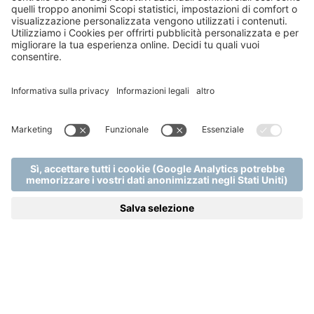
Gli elementi interattivi delle piscine saranno spenti dalle
ore 17:00.
Nelle aree comuni, i condizionatori saranno impostati a
una temperatura di 26-27 °C, in conformità con le
raccomandazioni professionali.
La temperatura impostata centralmente nelle camere
è di 25-26 °C.
Spegneremo l'illuminazione decorativa interna ed
esterna della spa.
Limiteremo il funzionamento delle fontane e dei getti
d'acqua a un'ora al giorno, al solo scopo di garantire la
necessaria circolazione dell'acqua.
Interromperemo il funzionamento degli impianti di
irrigazione nell'area benessere, nonostante utilizziamo
l'acqua del nostro pozzo per irrigare le aree verdi.
Sospenderemo la diffusione di musica di sottofondo
durante il giorno, così come l'utilizzo di computer,
amplificatori e televisori non essenziali.