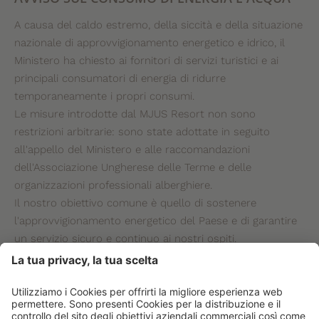
A causa del caldo estremo, della siccità e della situazione
nazionale di approvvigionamento energetico e idrico, il
Ministero ha chiesto ai fornitori di servizi turistici e ai
principali consumatori di energia di ridurre
temporaneamente i propri consumi.
Le misure introdotte dal MJUS Resort non sono
restrizioni arbitrarie: sono state adottate in seguito
all'appello del Ministero e alle raccomandazioni
dell'Associazione Ungherese delle Terme e delle
organizzazioni professionali alberghiere.
Il nostro obiettivo comune è quello di sostenere
l'approvvigionamento energetico del Paese e di garantire
un servizio sicuro e continuo ai nostri ospiti.
Le saune e i bagni turchi interni non sono in funzione.
Le saune esterne sono in funzione.
Due scivoli a tubo sono temporaneamente fuori
servizio.