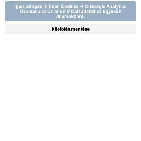
AHOL IDŐT TALÁL
ÖNMAGÁRA
Home
Wellness & termálfürdő
.
TISZTA RELAX
Tölse fel testét és lelkét
Nem létezik jobb feltöltődés, mint átadni magunkat a jó
közérzetnek, mert mi csak arra vágyunk, hogy Ön jól
érezze magát nálunk. A Mjus Resort & Thermal Parkban a
jó közérzet az idő szinonimája. Annak az időé, amit, ha
magunkra fordítunk, feltölt. Annak az időé, amely távol