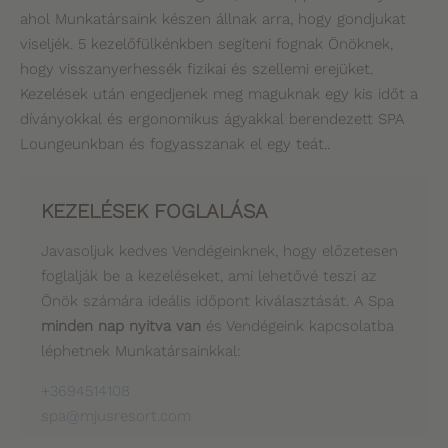
ahol Munkatársaink készen állnak arra, hogy gondjukat
viseljék. 5 kezelőfülkénkben segíteni fognak Önöknek,
hogy visszanyerhessék fizikai és szellemi erejüket.
Kezelések után engedjenek meg maguknak egy kis időt a
díványokkal és ergonomikus ágyakkal berendezett SPA
Loungeunkban és fogyasszanak el egy teát..
KEZELÉSEK FOGLALÁSA
Javasoljuk kedves Vendégeinknek, hogy előzetesen
foglalják be a kezeléseket, ami lehetővé teszi az
Önök számára ideális időpont kiválasztását. A Spa
minden nap nyitva van
és Vendégeink kapcsolatba
léphetnek Munkatársainkkal:
+3694514108
spa@mjusresort.com