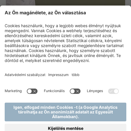
MASSZÁZSAINK ÉS
WELLNESS
KEZELÉSEINK
HOGY VISSZANYERJE A TESTI LELKI
EGYENSÚLYT
Próbálják ki a Mjus Spa természetes alapanyagokból
készült termékeivel végzett egyedi és exkluzív
kezeléseinket. A teljes és komplex pihentetést biztosító
wellness kínálatunk a hölgyeknek és uraknak szánt