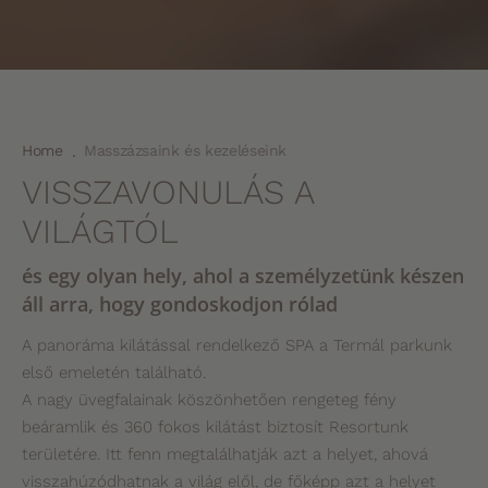
Home
Masszázsaink és kezeléseink
.
VISSZAVONULÁS A
VILÁGTÓL
és egy olyan hely, ahol a személyzetünk készen
áll arra, hogy gondoskodjon rólad
A panoráma kilátással rendelkező SPA a Termál parkunk
első emeletén található.
A nagy üvegfalainak köszönhetően rengeteg fény
beáramlik és 360 fokos kilátást biztosít Resortunk
területére. Itt fenn megtalálhatják azt a helyet, ahová
visszahúzódhatnak a világ elől, de főképp azt a helyet