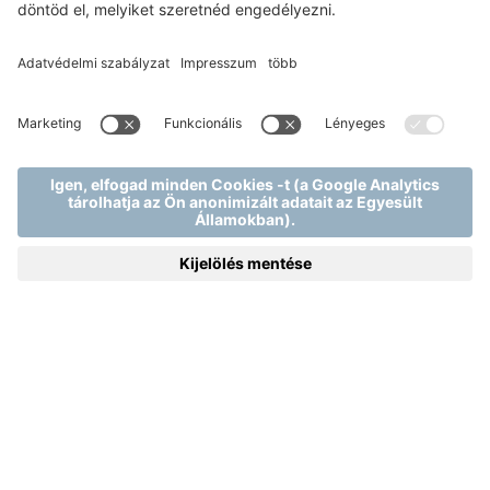
CSEH SZAUNAMESTEREK A
MJUSBAN
Három felejthetetlen nap cseh sztár
szaunamesterekkel
2026.10.16-18.
15.000 Ft / fő / nap + Szaunavilág belépő
(külsős Vendégeinknek)