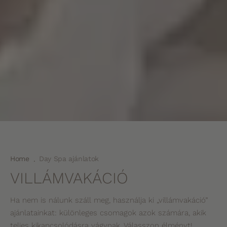
Home
Day Spa ajánlatok
.
VILLÁMVAKÁCIÓ
Ha nem is nálunk száll meg, használja ki „villámvakáció”
ajánlatainkat: különleges csomagok azok számára, akik
teljes kikapcsolódásra vágynak. Válasszon élményt!