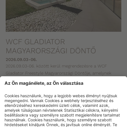
WCF GLADIATOR
MAGYARORSZÁGI DÖNTŐ
2026.09.03-06.
2026.09.03-06. között kerül megrendezésre a WCF
Gladiator Freestyle Magyarországi Döntője, amelynek
Resortunk 80 fős Gladiátor Freestyle szaunája szolgál
helyszínéül.
RÉSZLETEK