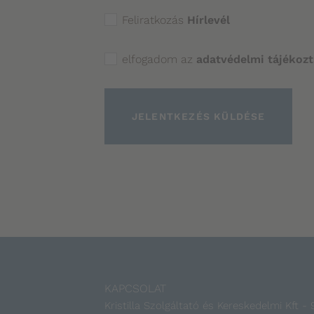
Feliratkozás
Hírlevél
elfogadom az
adatvédelmi tájékozt
JELENTKEZÉS KÜLDÉSE
KAPCSOLAT
Kristilla Szolgáltató és Kereskedelmi Kft 