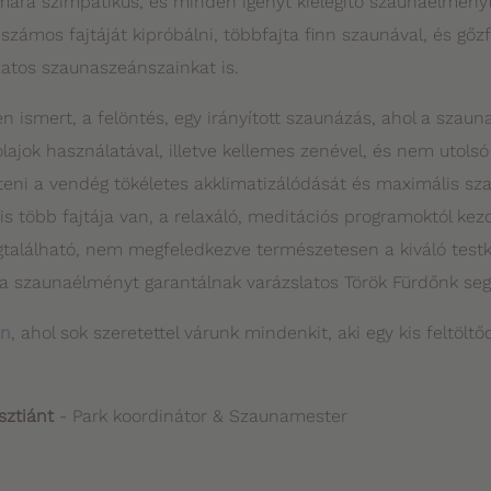
ára szimpatikus, és minden igényt kielégítő szaunaélményt
ámos fajtáját kipróbálni, többfajta finn szaunával, és gőzf
zatos szaunaszeánszainkat is.
n ismert, a felöntés, egy irányított szaunázás, ahol a szau
lajok használatával, illetve kellemes zenével, és nem utolsó
íteni a vendég tökéletes akklimatizálódását és maximális s
 több fajtája van, a relaxáló, meditációs programoktól kezd
alálható, nem megfeledkezve természetesen a kiváló testk
 szaunaélményt garantálnak varázslatos Török Fürdőnk segí
an
, ahol sok szeretettel várunk mindenkit, aki egy kis feltöltő
isztiánt
- Park koordinátor & Szaunamester