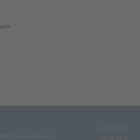
atót
MJUS HOTEL
- 9900 Körmend, Rákóczi F.
+36 94 514 111