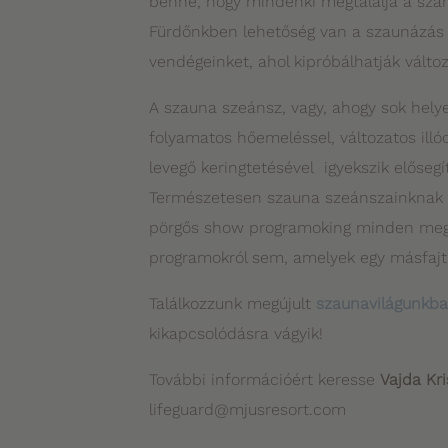
benne, hogy mindenki megtalálja a szám
Fürdőnkben lehetőség van a szaunázás sz
vendégeinket, ahol kipróbálhatják válto
A szauna szeánsz, vagy, ahogy sok helye
folyamatos hőemeléssel, változatos illóo
levegő keringtetésével igyekszik előseg
Természetesen szauna szeánszainknak is
pörgős show programoking minden megt
programokról sem, amelyek egy másfajta
Találkozzunk megújult
szaunavilágunkb
kikapcsolódásra vágyik!
További információért keresse
Vajda Kr
lifeguard@mjusresort.com