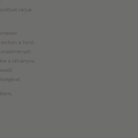
.
ürdővel várjuk
namester
 sorban a forró
zaunaélményét.
ve a látványos,
ezelő
tségével.
désre,