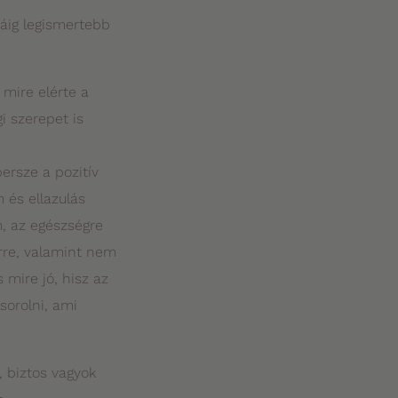
máig legismertebb
 mire elérte a
i szerepet is
ersze a pozitív
 és ellazulás
m, az egészségre
erre, valamint nem
mire jó, hisz az
sorolni, ami
, biztos vagyok