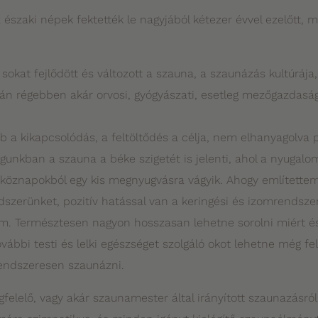
z északi népek fektették le nagyjából kétezer évvel ezelőtt, 
okat fejlődött és változott a szauna, a szaunázás kultúrája,
án régebben akár orvosi, gyógyászati, esetleg mezőgazdaság
a kikapcsolódás, a feltöltődés a célja, nem elhanyagolva p
gunkban a szauna a béke szigetét is jelenti, ahol a nyugalom
étköznapokból egy kis megnyugvásra vágyik. Ahogy említette
ndszerünket, pozitív hatással van a keringési és izomrendsz
m. Természtesen nagyon hosszasan lehetne sorolni miért és 
vábbi testi és lelki egészséget szolgáló okot lehetne még fel
endszeresen szaunázni.
felelő, vagy akár szaunamester által irányított szaunazásról