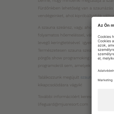
benne, hogy mindenki megtalálja a szám
Fürdőnkben lehetőség van a szaunázás sz
vendégeinket, ahol kipróbálhatják válto
A szauna szeánsz, vagy, ahogy sok helye
folyamatos hőemeléssel, változatos illóo
levegő keringtetésével igyekszik előseg
Természetesen szauna szeánszainknak is
pörgős show programoking minden megt
programokról sem, amelyek egy másfajta
Találkozzunk megújult
szaunavilágunkb
kikapcsolódásra vágyik!
További információért keresse
Vajda Kr
lifeguard@mjusresort.com