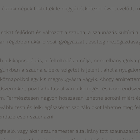
z északi népek fektették le nagyjából kétezer évvel ezelőtt, 
okat fejlődött és változott a szauna, a szaunázás kultúrája,
án régebben akár orvosi, gyógyászati, esetleg mezőgazdaság
a kikapcsolódás, a feltöltődés a célja, nem elhanyagolva p
gunkban a szauna a béke szigetét is jelenti, ahol a nyugalom
étköznapokból egy kis megnyugvásra vágyik. Ahogy említette
ndszerünket, pozitív hatással van a keringési és izomrendsz
m. Természtesen nagyon hosszasan lehetne sorolni miért és 
vábbi testi és lelki egészséget szolgáló okot lehetne még fel
endszeresen szaunázni.
felelő, vagy akár szaunamester által irányított szaunazásról