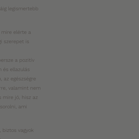
máig legismertebb
 mire elérte a
i szerepet is
ersze a pozitív
 és ellazulás
m, az egészségre
erre, valamint nem
mire jó, hisz az
sorolni, ami
, biztos vagyok