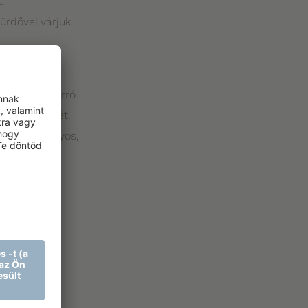
.
ürdővel várjuk
namester
 sorban a forró
zaunaélményét.
ve a látványos,
ezelő
tségével.
désre,