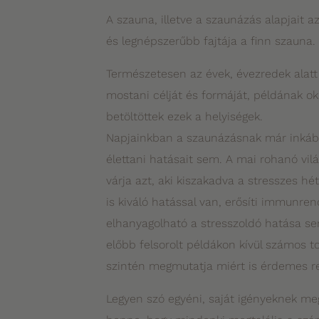
A szauna, illetve a szaunázás alapjait a
és legnépszerűbb fajtája a finn szauna.
Természetesen az évek, évezredek alatt s
mostani célját és formáját, példának ok
betöltöttek ezek a helyiségek.
Napjainkban a szaunázásnak már inkább 
élettani hatásait sem. A mai rohanó vilá
várja azt, aki kiszakadva a stresszes h
is kiváló hatással van, erősíti immunre
elhanyagolható a stresszoldó hatása se
előbb felsorolt példákon kívül számos to
szintén megmutatja miért is érdemes r
Legyen szó egyéni, saját igényeknek meg