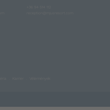
+36 94 514 112
com
reception@mjusresort.com
éria
Karrier
Vélemények