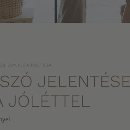
ÉSE EGYENLŐ A JÓLÉTTELA
 SZÓ JELENTÉS
A JÓLÉTTEL
nyei