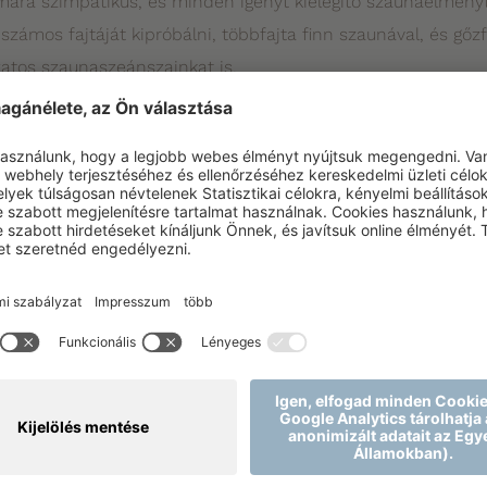
ára szimpatikus, és minden igényt kielégítő szaunaélményt
ámos fajtáját kipróbálni, többfajta finn szaunával, és gőzf
zatos szaunaszeánszainkat is.
n ismert, a felöntés, egy irányított szaunázás, ahol a szau
lajok használatával, illetve kellemes zenével, és nem utolsó
íteni a vendég tökéletes akklimatizálódását és maximális s
 több fajtája van, a relaxáló, meditációs programoktól kezd
alálható, nem megfeledkezve természetesen a kiváló testk
 szaunaélményt garantálnak varázslatos Török Fürdőnk segí
an
, ahol sok szeretettel várunk mindenkit, aki egy kis feltöltő
isztiánt
- Park koordinátor & Szaunamester