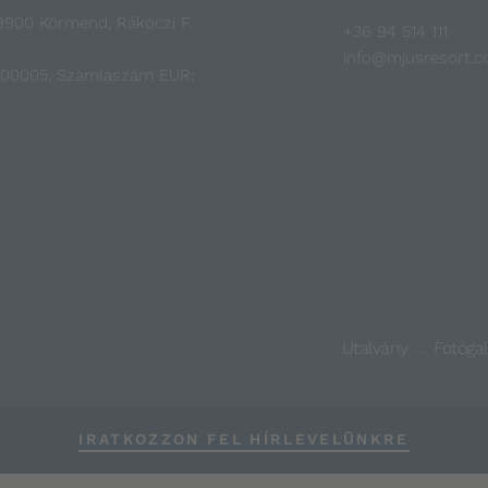
- 9900 Körmend, Rákóczi F.
+36 94 514 111
info@mjusresort.
100005, Számlaszám EUR:
Utalvány
Fotógal
IRATKOZZON FEL HÍRLEVELÜNKRE