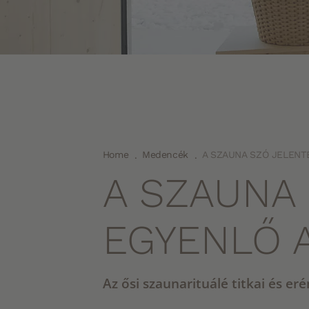
Home
Medencék
A SZAUNA SZÓ JELENT
.
.
A SZAUNA
EGYENLŐ 
Az ősi szaunarituálé titkai és eré