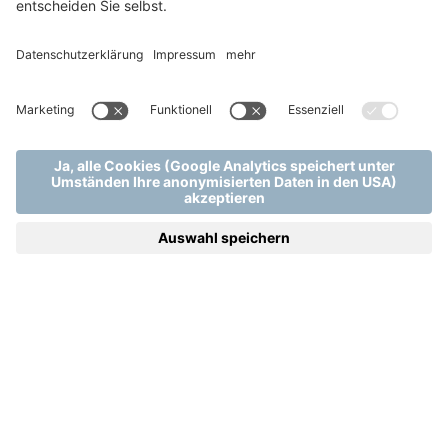
Home
Zimmer & Suiten
.
.
Zimmer und Suiten - Detail | Mjus Resort & Thermal Park
SMART
Intim und gemütlich