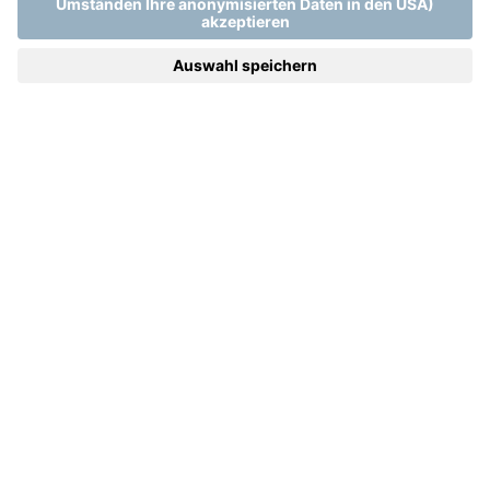
SELBST FINDEN
Home
.
Spa & Wellness in Ungarn | Mjus Resort & Thermal Park
VOLLKOMMENER RELAX
Spa & Wellness in Ungarn: Körper und Geist
neu beleben
Es gibt kein besseres Gefühl, als sich etwas Gutes zu
tun. Wir wollen, dass Sie unser Spa- und
Wellnessangebot in Ungarn rundum genießen. Im Mjus
Resort & Thermal Park ist Wohlbefinden gleichbedeutend
mit Zeit. Zeit für sich selbst, Zeit zum Energie tanken.
Zeit, weit weg von allem, die Sie bei uns in jedem Raum
und in jedem Moment finden. In einem unserer