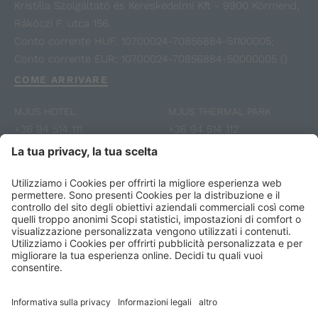
Kristilla Szolgáltató és Kereskedelmi Kft - 9900 Körmend,
Rákóczi F. utca 156.
Conto corrente HUF: 10700024-70856884-51100005;
Conto corrente EUR: 10700024-70856884-50000005 ()
COME ARRIVARE
MJUS HOTEL
MJUS THERMAL PARK
+36 94 514 111
+36 94 514 112
info@mjusresort.com
reception@mjusresort.com
Voucher
Fotogalleria
Recensioni